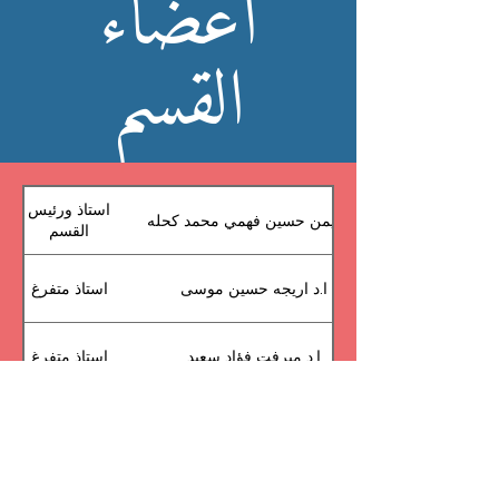
أعضاء
القسم
استاذ ورئيس
ا.د. أيمن حسين فهمي محمد كحله
القسم
ا.د اريجه حسين موسى
استاذ متفرغ
ا.د ميرفت فؤاد سعيد
استاذ متفرغ
ا.د سهير فرج محمد على
استاذ متفرغ
ا.د اسماعيل عبد اللطيف شبايك
استاذ متفرغ