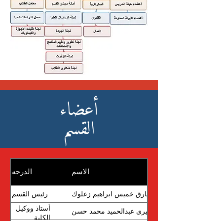
أعضاء
القسم
الاسم
الدرجه
طارق خميس ابراهيم زعلوك
رئيس القسم
أستاذ ووكيل
خيرى عبدالحميد محمد حسن
الكلية