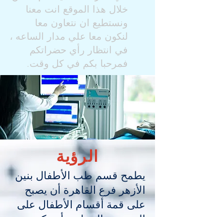
خلال هذا الموقع انت معنا
ونستطيع ان نتعاون معا
لنكون معا علي مدار الساعه ،
في انتظار رأي حضراتكم
فمرحبا بكم في كل وقت.
الرؤية
يطمح قسم طب الأطفال بنين
الأزهر فرع القاهرة أن يصبح
على قمة أقسام الأطفال على