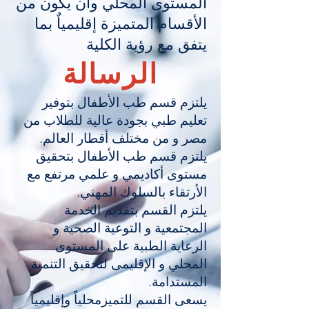
المستوى المحلي وأن يكون من
الأقسام المتميزة إقليمياٌ بما
يتفق مع رؤية الكلية
الرسالة
يلتزم قسم طب الأطفال بتوفير
تعليم طبي بجودة عالية للطلاب من
مصر و من مختلف أقطار العالم.
يلتزم قسم طب الأطفال بتحقيق
مستوى أكاديمي و علمي مرتفع مع
الأرتقاء بالسلوك المهني.
يلتزم القسم بتقديم الخدمة
المجتمعية و التوعية الصحية و
الرعاية الطبية على المستوى
المحلي و الإقليمى لتحقيق التنمية
المستدامة.
يسعى القسم للتميزمحلياً وإقليمياً