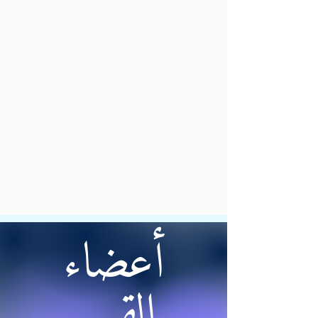
أعضاء
القسم