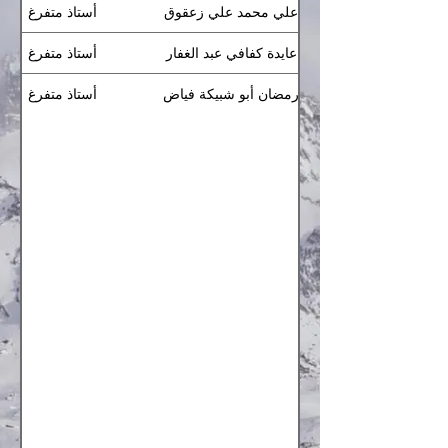
أ.د/ علي محمد علي زعقوق
أستاذ متفرغ
أ.د/ عايدة كفافي عبد الغفار
أستاذ متفرغ
أ.د/ رمضان أبو شبيكة فياض
أستاذ متفرغ