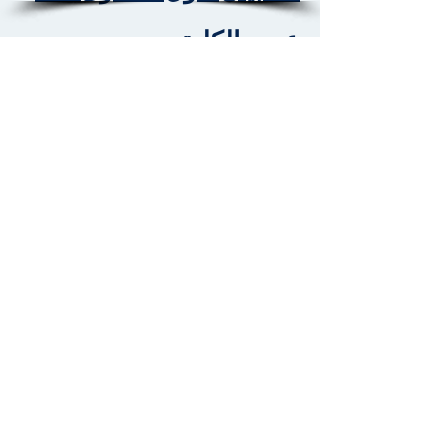
عميد الكلية
تقييم أداء وكيل الكلية
لشئون التعليم والطلاب
النموذج الموحد للشكاوى
والمقترحات الإلكترونية -
كلية الطب - جامعة الأزهر.