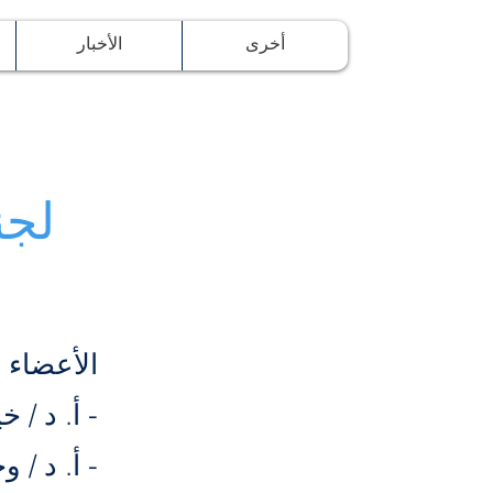
أخرى
الأخبار
و
لجن
الأعضاء :
- أ. د / 
- أ. د / 