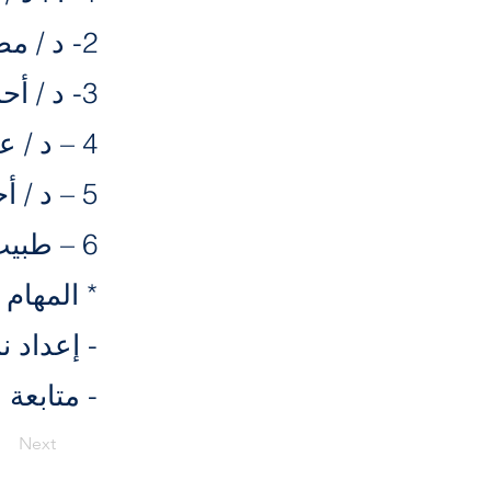
2- د / مصطفى محمود ربيع
3- د / أحمد العزب
4 – د / عبد الله الملاح
5 – د / أحمد صبحى
6 – طبيب أمتياز / أحمد على غازى
* المهام 
- إعداد ن
- متابعة
Next