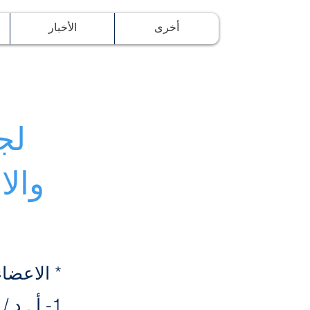
أخرى
الأخبار
و
لج
والا
* الاعضاء 
1- أ . د / أحمد سيد بيومى