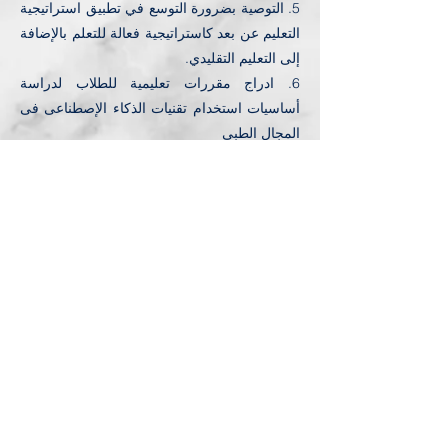
5. التوصية بضرورة التوسع في تطبيق استراتيجية
التعليم عن بعد كاستراتيجية فعالة للتعلم بالإضافة
إلى التعليم التقليدي.
6. ادراج مقررات تعليمية للطلاب لدراسة
أساسيات استخدام تقنيات الذكاء الإصطناعى فى
المجال الطبى
7. مع استخدام طرق التدريب الحديثة المدعومة
بتقنيات الذكاء الإصطناعى مثل تقنيات الواقع
الإفتراضى والمعزز
8. ضرورة إدراج طلاب الطب وإشراكهم فى
تقديم الرعاية الصحية الأولية لتقديم المساعدة
وخصوصا فى أوقات الأزمات مثلما حدث أثناء
جائحة كورونا وذلك تحت إشراف الأطباء
المتخصصين
9. مزيد من التحسين والمتابعة والتقويم الدائم
لنظام التعليم التكاملي.
10. التوصية بضرورة سرعة الانتهاء من التحول
الرقمى بالجامعة.