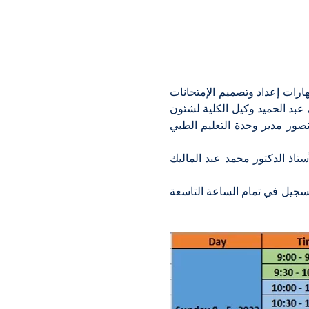
تقيم وحدة التعليم الطبي التكاملي بكلية الطب بجامعة الأزهر  دورة تدريبية لأعضاء هيئة التدريس بعنوان: "مهارات إعداد وتصميم الإمتحانات 
التحريرية " وذلك  تحت رعاية الأستاذ الدكتور حسين أبو الغيط عميد كلية طب الأزهر ، والأستاذ الدكتور خيري عبد الحميد وكيل الكلية لشئون 
التعليم والطلاب والأستاذ الدكتور محمد عبد العزيز وكيل الكلية للدراسات العليا ، والأستاذ الدكتور وجيه منصور مدير وحدة التعليم الطبي 
يحاضر في الدورة الأستاذ الدكتور فيصل زايد مدير وحدة الجودة ويقدم محاضرة عن الاعتماد الأكاديمي والأستاذ الدكتور محمد عبد الماليك  
وسوف تقام الدورة يوم الأحد الموافق 8 مايو بقاعة الاحتفالات الكبرى بمستشفى الحسين الجامعي ، ويبدأ التسجيل في تمام الساعة التاسعة 