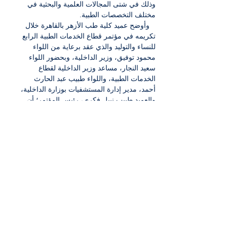
وذلك في شتى المجالات العلمية والبحثية في 
مختلف التخصصات الطبية. 
   وأوضح عميد كلية طب الأزهر بالقاهرة خلال 
تكريمه في مؤتمر قطاع الخدمات الطبية الرابع 
للنساء والتوليد والذي عقد برعاية من اللواء 
محمود توفيق، وزير الداخلية، وبحضور اللواء 
سعيد النجار، مساعد وزير الداخلية لقطاع 
الخدمات الطبية، واللواء طبيب عبد الحارث 
أحمد، مدير إدارة المستشفيات بوزارة الداخلية، 
والعميد طبيب نبيل فكري، رئيس المؤتمر؛ أن 
التكريم يأتي للتعاون الوثيق الدائم المستمر بين 
كلية طب بنين الأزهر بالقاهرة، وقطاع الخدمات 
الطبية بوزراة الداخلية في كل المجالات الطيية 
والبحثية وخاصة الدراسات العليا.
   جدير بالذكر أن كلية طب بنين الأزهر بالقاهرة 
كانت في طليعة الكليات التي حصلت على 
شهادة الاعتماد من الهيئة القومية لضمان جودة 
التعليم والاعتماد التابعة لمجلس الوزراء، إضافة 
إلى ذلك فإن الدكتور حسين أبو الغيط، عميد 
الكلية، تم اختياره رئيسًا للجمعية المصرية 
لجراحي العمود الفقري، وكرمته نقابة الأطباء، 