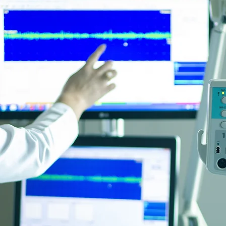
My Story
This is your About page. This spa
do and what your site has to offer
afraid to share personal anecdotes
Every website has a story, and you
personal details you want to shar
engaged.