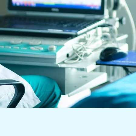
Double click on the text box to st
site visitors to know. If you’re a
Explain your core values, your c
gallery or video for even more e