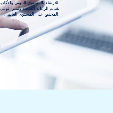
للارتقاء بالمستوى المهنى والأكاديمى.
etails you want
المجتمع على المستوى العالمى.
 journey.
 Add a photo,