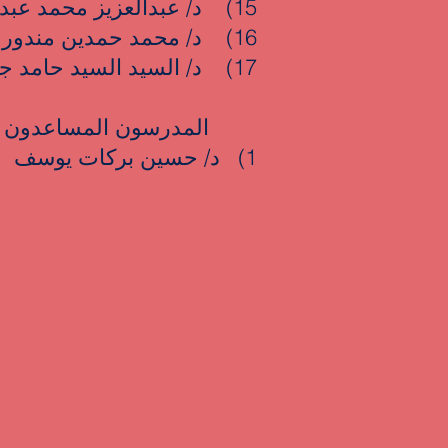
15) د/ عبدالعزيز محمد عبدالعزيز أبو يوسف
16) د/ محمد حمدين مندور
17) د/ السيد السيد حامد جاهين
المدرسون المساعدون
1) د/ حسين بركات يوسف