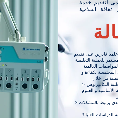
لمى لتقديم خدمة
ثقافة اسلامية
لة
علميا قادرين على تقديم
ستمر للعملية التعليمية
لمواصفات العالمية
المجتمعية بكفاءة و
ce is a great opportunity to give a full background on who you
. Your users are genuinely interested in learning more about you
1- تبنى إستراتيجية التعليم التكاملي لطلبة البكالوريوس
 to create a more friendly quality.
ة الأساسية و العلوم
ي
r visitors want to hear yours. This space is a great opportunity
2-التميز في مجالات البحث العلمي الذي يرتبط بالمشكلات
e with your followers. Include interesting anecdotes and facts 
3-إتاحة فرص تعليم طبى وبحثى لطلبة الدراسات العليا