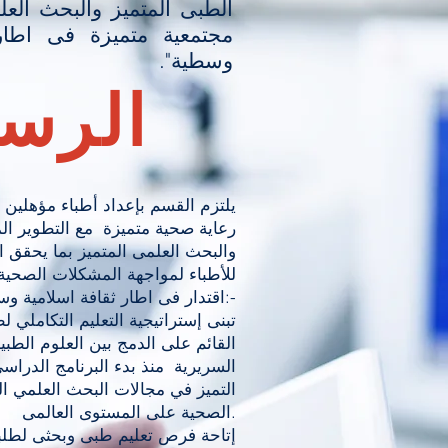
الطبى المتميز والبحث الع
مجتمعية متميزة فى اطار 
وسطية".
الرسا
يلتزم القسم بإعداد أطباء مؤهلين 
رعاية صحية متميزة مع التطوير الم
والبحث العلمى المتميز بما يحقق ا
للأطباء لمواجهة المشكلات الصحية 
 are, what you
اقتدار فى اطار ثقافة اسلامية وسطية من خلال:-
, so don’t be
القائم على الدمج بين العلوم الطبي
السريرية منذ بدء البرنامج الدراس
 to provide any
الصحية على المستوى العالمى.
to keep readers